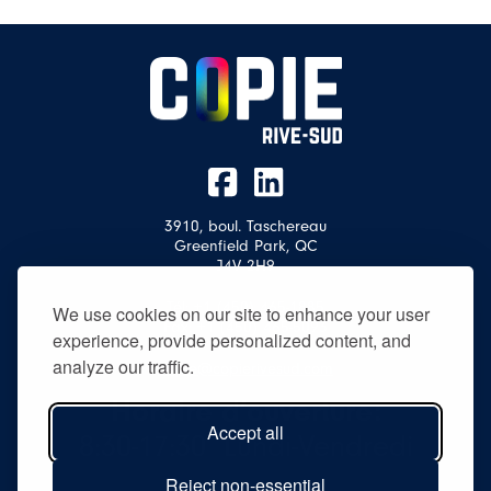
3910, boul. Taschereau
Greenfield Park, QC
J4V 2H9
Tél:
+1 (450) 465-1885
We use cookies on our site to enhance your user
Fax: +1 (450) 465-5093
experience, provide personalized content, and
analyze our traffic.
copie@copierivesud.com
Horaire d’ouverture:
Accept all
8:30-17:30 Lundi-Vendredi
Reject non-essential